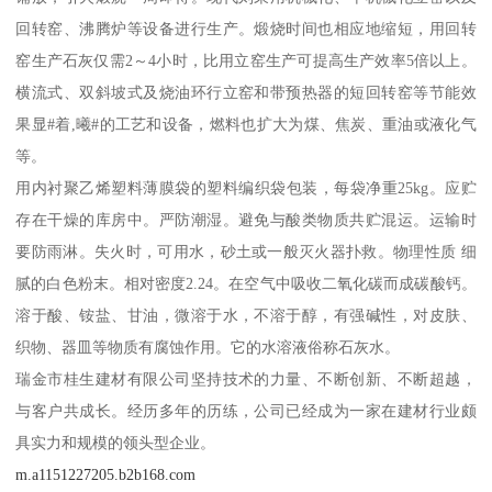
回转窑、沸腾炉等设备进行生产。煅烧时间也相应地缩短，用回转
窑生产石灰仅需2～4小时，比用立窑生产可提高生产效率5倍以上。
横流式、双斜坡式及烧油环行立窑和带预热器的短回转窑等节能效
果显#着,曦#的工艺和设备，燃料也扩大为煤、焦炭、重油或液化气
等。
用内衬聚乙烯塑料薄膜袋的塑料编织袋包装，每袋净重25kg。应贮
存在干燥的库房中。严防潮湿。避免与酸类物质共贮混运。运输时
要防雨淋。失火时，可用水，砂土或一般灭火器扑救。物理性质 细
腻的白色粉末。相对密度2.24。在空气中吸收二氧化碳而成碳酸钙。
溶于酸、铵盐、甘油，微溶于水，不溶于醇，有强碱性，对皮肤、
织物、器皿等物质有腐蚀作用。它的水溶液俗称石灰水。
瑞金市桂生建材有限公司坚持技术的力量、不断创新、不断超越，
与客户共成长。经历多年的历练，公司已经成为一家在建材行业颇
具实力和规模的领头型企业。
m.a1151227205.b2b168.com