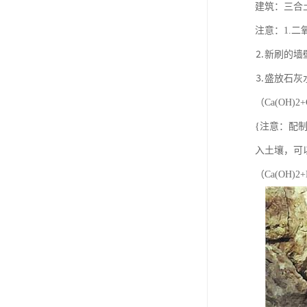
建筑：三合土、
注意：1.
⒉新刷的墙壁
⒊盛放石灰
（Ca(OH)2
{注意：配制
入土壤，可
（Ca(OH)2