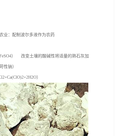
农业：配制波尔多液作为农药
+FeSO4） 改变土壤的酸碱性将适量的熟石灰加
苛性钠）
2+Ca(ClO)2+2H2O）