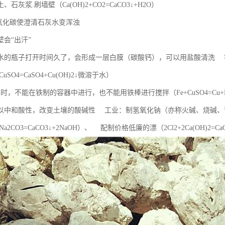
石灰浆.刷墙壁（Ca(OH)2+CO2=CaCO3↓+H2O）
二氧化碳使澄清石灰水变浑浊
会“出汗”
水的瓶子打开时间久了，会形成一层白膜（碳酸钙），可以用盐酸清洗 
+CuSO4=CaSO4+Cu(OH)2↓微溶于水）
时，不能在铁制的容器中进行，也不能用铁棒进行搅拌（Fe+CuSO4=Cu
以中和酸性，改变土壤的酸碱性 工业：制氢氧化钠（亦称火碱、烧碱、
+Na2CO3=CaCO3↓+2NaOH）、 配制价格低廉的漂（2Cl2+2Ca(OH)2=CaCl