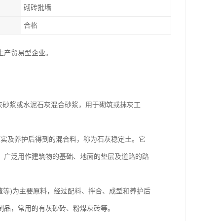
砌砖批墙
合格
生产贸易型企业。
灰砂浆或水泥石灰混合砂浆，用于砌筑或抹灰工
压实及养护后得到的混合料，称为石灰稳定土。它
。广泛用作建筑物的基础、地面的垫层及道路的路
矿渣等)为主要原料，经过配料、拌合、成型和养护后
制品，常用的有灰砂砖、粉煤灰砖等。