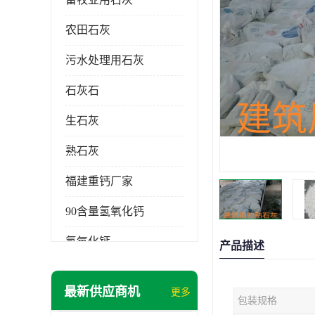
农田石灰
污水处理用石灰
石灰石
生石灰
熟石灰
福建重钙厂家
90含量氢氧化钙
氢氧化钙
产品描述
氧化钙
最新供应商机
更多
包装规格
重钙粉