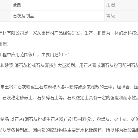
全国
用途
石灰及制品
等级
建材有限公司是一家从事建材产品经营研发、生产、销售为一体的高科技
用途：
工程中应用范围很广，主要用途如下：
乳和砂浆 消石灰粉或石灰膏掺加大量粉刷。用石灰膏或消石灰粉可配制石
稳定土将消石灰粉或生石灰粉掺人各种粉碎或原来松散的土中，经拌合、
、石灰稳定砂砾土、石灰碎石土等。石灰稳定土具有一定的强度和耐水性
盐制品 以石灰(消石灰粉或生石灰粉)与硅质材料(砂、粉煤灰、火山灰、
砌块等各种制品。因内部的胶凝物质主要是水化硅酸钙，所以称为硅酸盐