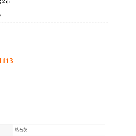
瑞金市
商
1113
熟石灰