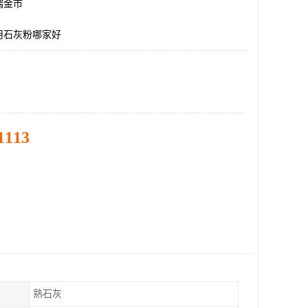
瑞金市
用石灰粉哪家好
1113
熟石灰