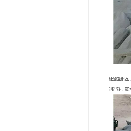
硅酸盐制品
制得砖、砌