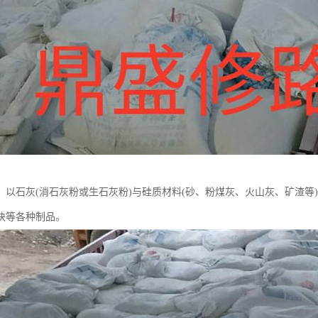
：以石灰(消石灰粉或生石灰粉)与硅质材料(砂、粉煤灰、火山灰、矿渣等
块等各种制品。