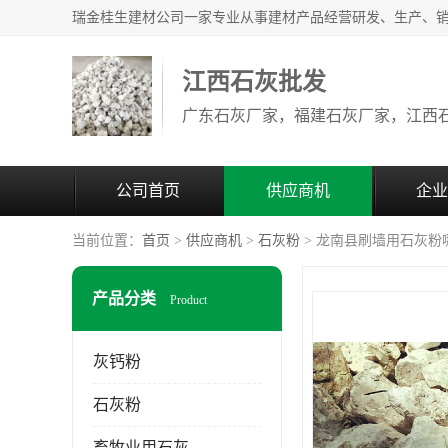
江西石灰批发
公司首页
供应商机
企业
当前位置：
首页
>
供应商机
>
石灰粉
> 龙南县刷墙用石灰粉
产品分类
Product
灰钙粉
石灰粉
畜牧业用石灰