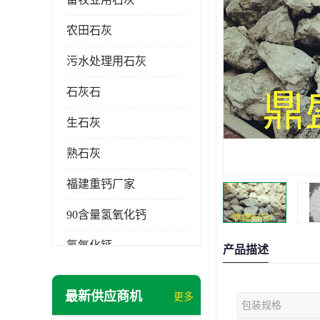
农田石灰
污水处理用石灰
石灰石
生石灰
熟石灰
福建重钙厂家
90含量氢氧化钙
氢氧化钙
产品描述
氧化钙
最新供应商机
更多
包装规格
重钙粉