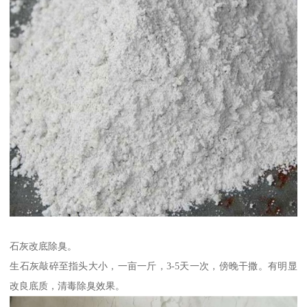
石灰改底除臭。
生石灰敲碎至指头大小，一亩一斤，3-5天一次，傍晚干撒。有明显
改良底质，清毒除臭效果。