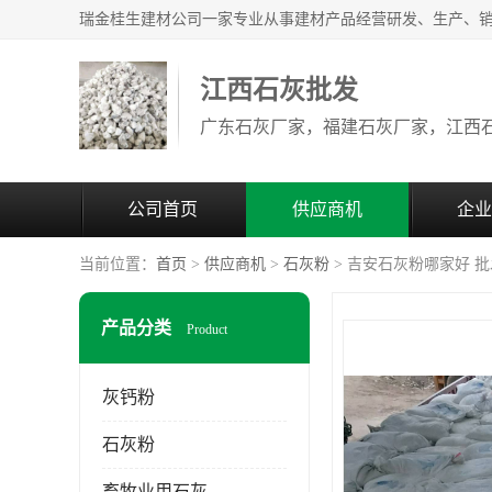
江西石灰批发
公司首页
供应商机
企业
当前位置：
首页
>
供应商机
>
石灰粉
> 吉安石灰粉哪家好 
产品分类
Product
灰钙粉
石灰粉
畜牧业用石灰