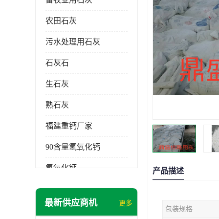
农田石灰
污水处理用石灰
石灰石
生石灰
熟石灰
福建重钙厂家
90含量氢氧化钙
氢氧化钙
产品描述
氧化钙
最新供应商机
更多
包装规格
重钙粉