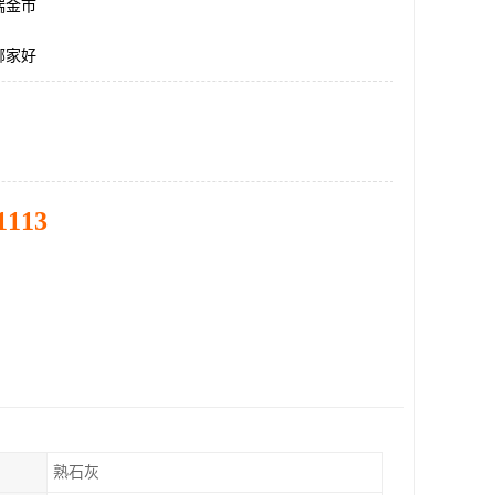
瑞金市
哪家好
1113
熟石灰