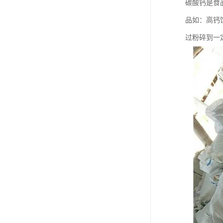
碳酸钙是食
品如：高钙
过粉碎到一