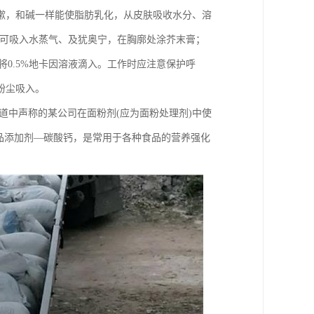
嗽，和碱一样能使脂肪乳化，从皮肤吸收水分、溶
，可吸入水蒸气、及犹奥宁，在胸廓处涂芥末膏；
后将0.5%地卡因溶液滴入。工作时应注意保护呼
粉尘吸入。
道中声称的某公司在面粉剂(应为面粉处理剂)中使
品添加剂—碳酸钙，是常用于各种食品的营养强化