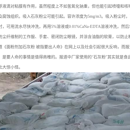
浮液滴对粘膜有作用，虽然程度上不如氢氧化钠重，但也能引起喷嚏和咳
及腐蚀组织。吸入石灰粉尘可能引起。容许浓度为5mg/m3。吸入粉尘时
，可用流水尽快冲洗，再用5%溶液或0.01%CaNa-EDTA溶液冲洗，然
防尘纤维制的工作服、手套、密闭防尘眼镜，并涂含油脂的软膏，以防止
道《面粉剂加石灰粉 被指要出人命》在网上以及社会引起很大反响，而报
，是要人命的事情是值得商榷的。报道中厂家使用的“石灰粉”其实就是食
此大惊小怪。