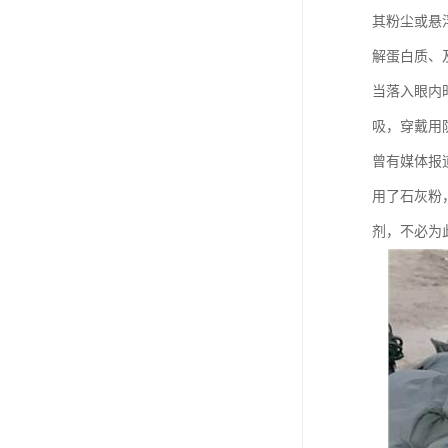
其粉尘或悬
解蛋白质、
当落入眼内时
吸，穿戴用
曾有媒体报
用了石灰粉
剂，不必为