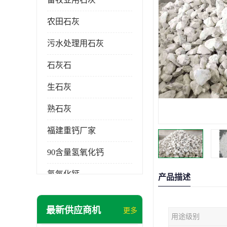
农田石灰
污水处理用石灰
石灰石
生石灰
熟石灰
福建重钙厂家
90含量氢氧化钙
氢氧化钙
产品描述
氧化钙
最新供应商机
更多
用途级别
重钙粉