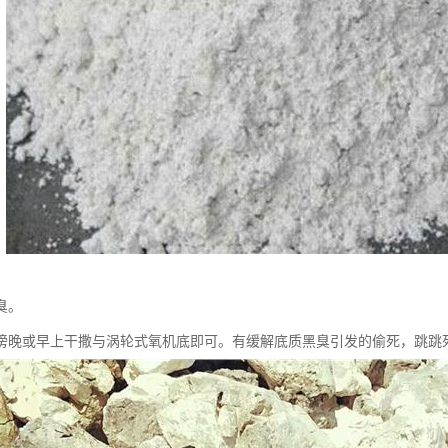
臭。
傍晚或早上干撒与涡轮式氧机底即可。有缓解底质黑臭引发的偷死，跳跳