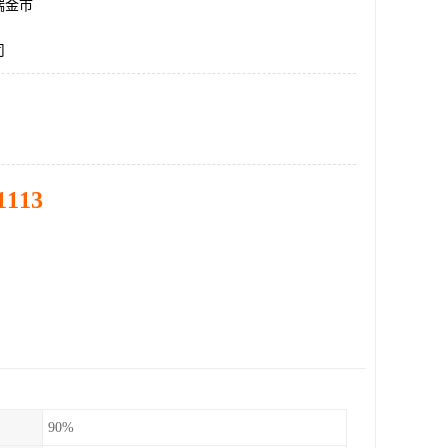
瑞金市
司
1113
90%