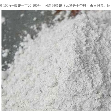
0-100斤+茶麸一亩20-100斤，可增强茶麸（尤其是干茶麸）杀鱼效果