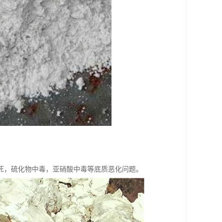
死，硫化物中毒，亚硝酸中毒等底质恶化问题。