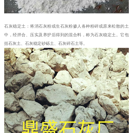
石灰稳定土：将消石灰粉或生石灰粉掺人各种粉碎或原来松散的土
中，经拌合、压实及养护后得到的混合料，称为石灰稳定土。它包
括石灰土、石灰稳定砂砾土、石灰碎石土等。