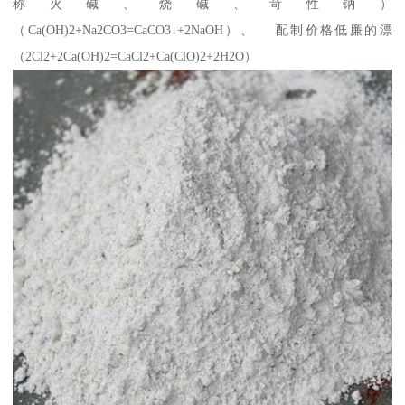
称火碱、烧碱、苛性钠）
（Ca(OH)2+Na2CO3=CaCO3↓+2NaOH）、 配制价格低廉的漂
（2Cl2+2Ca(OH)2=CaCl2+Ca(ClO)2+2H2O）