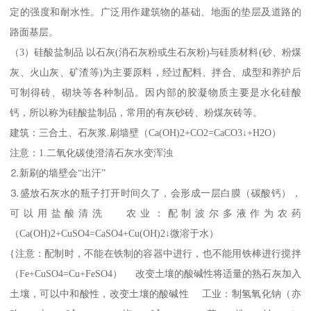
定的强度和耐水性。广泛用作建筑物的基础、地面的垫层及道路的
路面基层。
（3）硅酸盐制品 以石灰(消石灰粉或生石灰粉)与硅质材料(砂、粉煤
灰、火山灰、矿渣等)为主要原料，经过配料、拌合、成型和养护后
可制得砖、砌块等各种制品。因内部的胶凝物质主要是水化硅酸
钙，所以称为硅酸盐制品，常用的有灰砂砖、粉煤灰砖等。
建筑：三合土、石灰浆.刷墙壁（Ca(OH)2+CO2=CaCO3↓+H2O）
注意：1.二氧化碳使澄清石灰水变浑浊
⒉新刷的墙壁会“出汗”
⒊盛放石灰水的瓶子打开时间久了，会形成一层白膜（碳酸钙），
可以用盐酸清洗 农业：配制波尔多液作为农药
（Ca(OH)2+CuSO4=CaSO4+Cu(OH)2↓微溶于水）
{注意：配制时，不能在铁制的容器中进行，也不能用铁棒进行搅拌
（Fe+CuSO4=Cu+FeSO4） 改变土壤的酸碱性将适量的熟石灰加入
土壤，可以中和酸性，改变土壤的酸碱性 工业：制氢氧化钠（亦