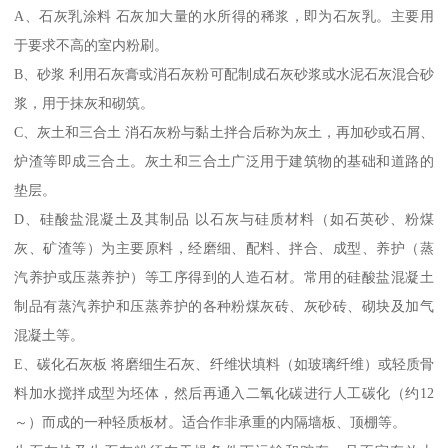
A、石灰乳涂料 石灰加大量的水所得的稀浆，即为石灰乳。主要用
于要求不高的室内粉刷。
B、砂浆 利用石灰膏或消石灰粉可配制成石灰砂浆或水泥石灰混合砂
浆，用于抹灰和砌筑。
C、灰土和三合土 消石灰粉与黏土拌合后称为灰土，再加砂或石屑、
炉渣等即成三合土。灰土和三合土广泛用于建筑物的基础和道路的
垫层。
D、硅酸盐混凝土及其制品 以石灰与硅质材料（如石英砂、粉煤
灰、矿渣等）为主要原料，经磨细、配料、拌合、成型、养护（蒸
汽养护或压蒸养护）等工序得到的人造石材。常用的硅酸盐混凝土
制品有蒸汽养护和压蒸养护的各种粉煤灰砖、灰砂砖、砌块及加气
混凝土等。
E、碳化石灰板 将磨细生石灰、纤维状填料（如玻璃纤维）或轻质骨
料加水搅拌成型为坯体，然后再通入二氧化碳进行人工碳化（约12
～）而成的一种轻质板材。适合作非承重的内隔墙板、顶棚等。