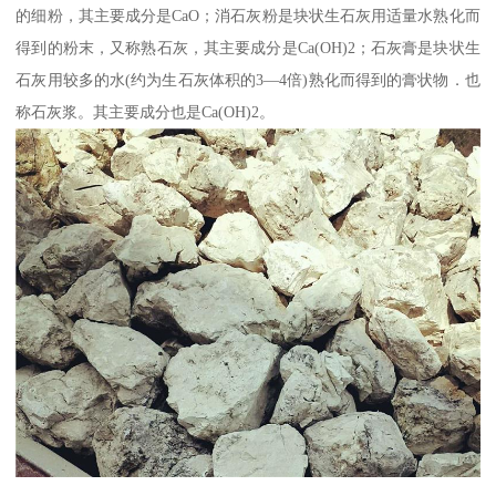
的细粉，其主要成分是CaO；消石灰粉是块状生石灰用适量水熟化而
得到的粉末，又称熟石灰，其主要成分是Ca(OH)2；石灰膏是块状生
石灰用较多的水(约为生石灰体积的3—4倍)熟化而得到的膏状物．也
称石灰浆。其主要成分也是Ca(OH)2。