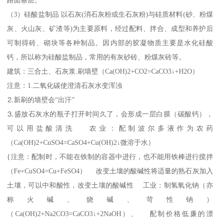
（3）硅酸盐制品 以石灰(消石灰粉或生石灰粉)与硅质材料(砂、粉煤
灰、火山灰、矿渣等)为主要原料，经过配料、拌合、成型和养护后
可制得砖、砌块等各种制品。因内部的胶凝物质主要是水化硅酸
钙，所以称为硅酸盐制品，常用的有灰砂砖、粉煤灰砖等。
建筑：三合土、石灰浆.刷墙壁（Ca(OH)2+CO2=CaCO3↓+H2O）
注意：1.二氧化碳使澄清石灰水变浑浊
⒉新刷的墙壁会“出汗”
⒊盛放石灰水的瓶子打开时间久了，会形成一层白膜（碳酸钙），
可以用盐酸清洗 农业：配制波尔多液作为农药
（Ca(OH)2+CuSO4=CaSO4+Cu(OH)2↓微溶于水）
{注意：配制时，不能在铁制的容器中进行，也不能用铁棒进行搅拌
（Fe+CuSO4=Cu+FeSO4） 改变土壤的酸碱性将适量的熟石灰加入
土壤，可以中和酸性，改变土壤的酸碱性 工业：制氢氧化钠（亦
称火碱、烧碱、苛性钠）
（Ca(OH)2+Na2CO3=CaCO3↓+2NaOH）、 配制价格低廉的漂