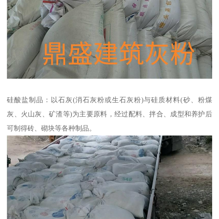
硅酸盐制品：以石灰(消石灰粉或生石灰粉)与硅质材料(砂、粉煤
灰、火山灰、矿渣等)为主要原料，经过配料、拌合、成型和养护后
可制得砖、砌块等各种制品。