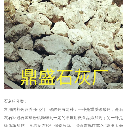
石灰粉分类：
常用的补钙营养强化剂—碳酸钙有两种：一种是重质碳酸钙，是石
灰石经过石灰磨粉机粉碎到一定的细度用做食品添加剂；另一种是
轻质碳酸钙，是石灰石经过煅烧制得。报道声称江苏的“要出人命