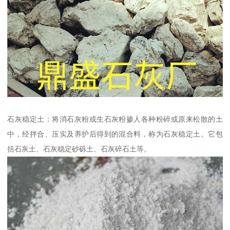
石灰稳定土：将消石灰粉或生石灰粉掺人各种粉碎或原来松散的土
中，经拌合、压实及养护后得到的混合料，称为石灰稳定土。它包
括石灰土、石灰稳定砂砾土、石灰碎石土等。