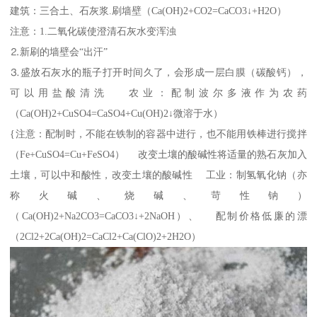
建筑：三合土、石灰浆.刷墙壁（Ca(OH)2+CO2=CaCO3↓+H2O）
注意：1.二氧化碳使澄清石灰水变浑浊
⒉新刷的墙壁会“出汗”
⒊盛放石灰水的瓶子打开时间久了，会形成一层白膜（碳酸钙），
可以用盐酸清洗 农业：配制波尔多液作为农药
（Ca(OH)2+CuSO4=CaSO4+Cu(OH)2↓微溶于水）
{注意：配制时，不能在铁制的容器中进行，也不能用铁棒进行搅拌
（Fe+CuSO4=Cu+FeSO4） 改变土壤的酸碱性将适量的熟石灰加入
土壤，可以中和酸性，改变土壤的酸碱性 工业：制氢氧化钠（亦
称火碱、烧碱、苛性钠）
（Ca(OH)2+Na2CO3=CaCO3↓+2NaOH）、 配制价格低廉的漂
（2Cl2+2Ca(OH)2=CaCl2+Ca(ClO)2+2H2O）