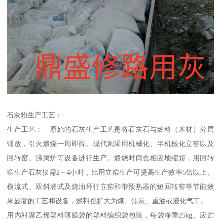
石灰粉生产工艺：
生产工艺： 原始的石灰生产工艺是将石灰石与燃料（木材）分层
铺放，引火煅烧一周即得。现代则采用机械化、半机械化立窑以及
回转窑、沸腾炉等设备进行生产。煅烧时间也相应地缩短，用回转
窑生产石灰仅需2～4小时，比用立窑生产可提高生产效率5倍以上。
横流式、双斜坡式及烧油环行立窑和带预热器的短回转窑等节能效
果显著的工艺和设备，燃料也扩大为煤、焦炭、重油或液化气等。
用内衬聚乙烯塑料薄膜袋的塑料编织袋包装，每袋净重25kg。应贮