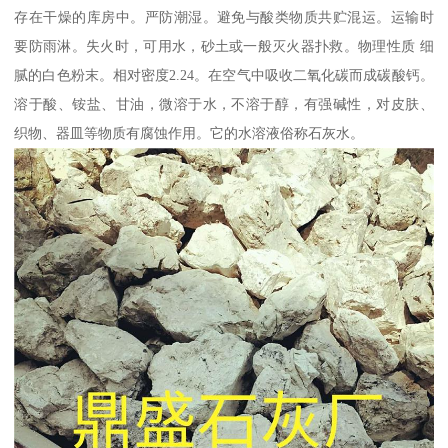
存在干燥的库房中。严防潮湿。避免与酸类物质共贮混运。运输时
要防雨淋。失火时，可用水，砂土或一般灭火器扑救。物理性质 细
腻的白色粉末。相对密度2.24。在空气中吸收二氧化碳而成碳酸钙。
溶于酸、铵盐、甘油，微溶于水，不溶于醇，有强碱性，对皮肤、
织物、器皿等物质有腐蚀作用。它的水溶液俗称石灰水。