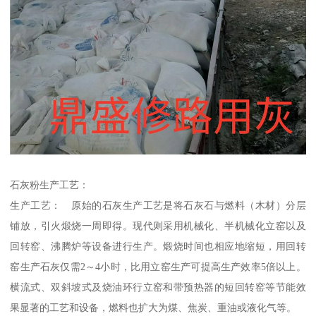
石灰粉生产工艺：
生产工艺： 原始的石灰生产工艺是将石灰石与燃料（木材）分层
铺放，引火煅烧一周即得。现代则采用机械化、半机械化立窑以及
回转窑、沸腾炉等设备进行生产。煅烧时间也相应地缩短，用回转
窑生产石灰仅需2～4小时，比用立窑生产可提高生产效率5倍以上。
横流式、双斜坡式及烧油环行立窑和带预热器的短回转窑等节能效
果显著的工艺和设备，燃料也扩大为煤、焦炭、重油或液化气等。