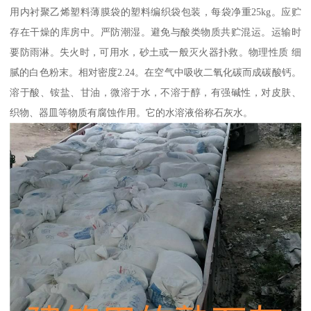
用内衬聚乙烯塑料薄膜袋的塑料编织袋包装，每袋净重25kg。应贮
存在干燥的库房中。严防潮湿。避免与酸类物质共贮混运。运输时
要防雨淋。失火时，可用水，砂土或一般灭火器扑救。物理性质 细
腻的白色粉末。相对密度2.24。在空气中吸收二氧化碳而成碳酸钙。
溶于酸、铵盐、甘油，微溶于水，不溶于醇，有强碱性，对皮肤、
织物、器皿等物质有腐蚀作用。它的水溶液俗称石灰水。