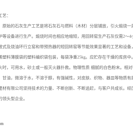
工艺：
 原始的石灰生产工艺是将石灰石与燃料（木材）分层铺放，引火煅烧一
炉等设备进行生产。煅烧时间也相应地缩短，用回转窑生产石灰仅需2～4
坡式及烧油环行立窑和带预热器的短回转窑等节能效果显著的工艺和设备
烯塑料薄膜袋的塑料编织袋包装，每袋净重25kg。应贮存在干燥的库房
火时，可用水，砂土或一般灭火器扑救。物理性质 细腻的白色粉末。相对密
、甘油，微溶于水，不溶于醇，有强碱性，对皮肤、织物、器皿等物质有
建材有限公司坚持技术的力量、不断创新、不断追赶，与客户共成长。经
的领头型企业。
om