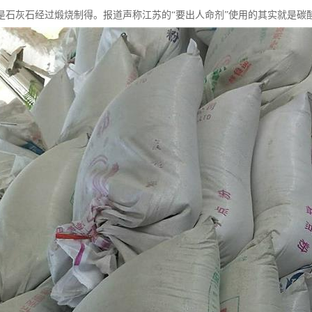
是石灰石经过煅烧制得。报道声称江苏的“要出人命剂”使用的其实就是碳