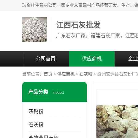
江西石灰批发
公司首页
供应商机
企业
当前位置：
首页
>
供应商机
>
石灰粉
> 赣州安远县石灰粉厂
产品分类
Product
灰钙粉
石灰粉
畜牧业用石灰