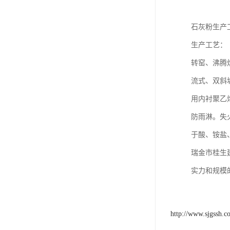
石灰粉生产
生产工艺：
转窑、沸腾
流式、双斜
用内衬聚乙
防雨淋。失
于酸、铵盐
瑞金市桂生
实力和规模
http://www.sjgssh.c