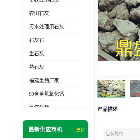
农田石灰
污水处理用石灰
石灰石
生石灰
熟石灰
福建重钙厂家
90含量氢氧化钙
氢氧化钙
产品描述
氧化钙
最新供应商机
更多
包装规格
重钙粉