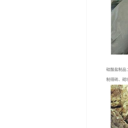
硅酸盐制品
制得砖、砌