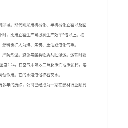
周即得。现代则采用机械化、半机械化立窑以及回
小时，比用立窑生产可提高生产效率5倍以上。横
，燃料也扩大为煤、焦炭、重油或液化气等。
中。严防潮湿。避免与酸类物质共贮混运。运输时要
度2.24。在空气中吸收二氧化碳而成碳酸钙。溶
腐蚀作用。它的水溶液俗称石灰水。
历多年的历练，公司已经成为一家在建材行业颇具