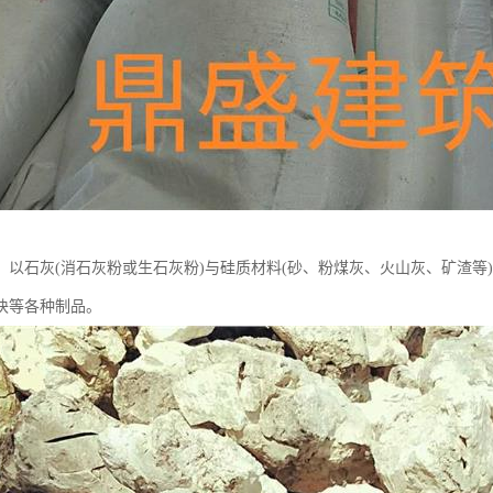
：以石灰(消石灰粉或生石灰粉)与硅质材料(砂、粉煤灰、火山灰、矿渣等
块等各种制品。