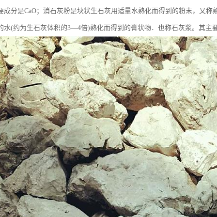
要成分是CaO；消石灰粉是块状生石灰用适量水熟化而得到的粉末，又称熟石
水(约为生石灰体积的3—4倍)熟化而得到的膏状物．也称石灰浆。其主要成