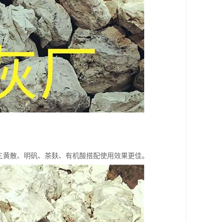
与三黄散、明矾、茶麸、有机酸搭配使用效果更佳。