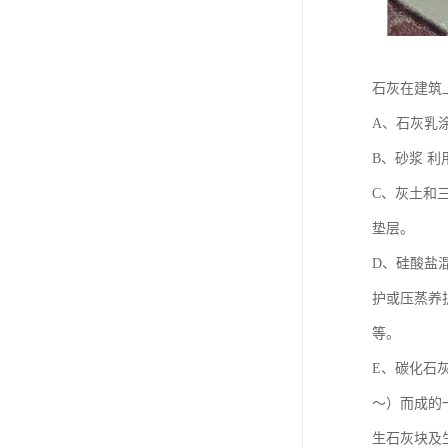
石灰在建筑
A、石灰乳
B、砂浆 
C、灰土和
垫层。
D、硅酸盐
护或压蒸养
等。
E、碳化石
～）而成的
生石灰块及