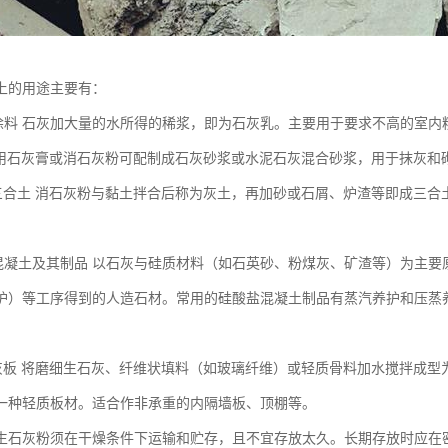
上的用途主要有：
涂料 石灰加大量的水所得的稀浆，即为石灰乳。主要用于要求不高的室内
利用石灰膏或消石灰粉可配制成石灰砂浆或水泥石灰混合砂浆，用于抹灰和
三合土 消石灰粉与黏土拌合后称为灰土，再加砂或石屑、炉渣等即成三合
混凝土及其制品 以石灰与硅质材料（如石英砂、粉煤灰、矿渣等）为主要
护）等工序得到的人造石材。常用的硅酸盐混凝土制品有蒸汽养护和压蒸
灰板 将磨细生石灰、纤维状填料（如玻璃纤维）或轻质骨料加水搅拌成型
一种轻质板材。适合作非承重的内隔墙板、顶棚等。
生石灰粉须在干燥条件下运输和贮存，且不宜存放太久。长期存放时应在