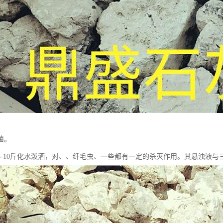
菌。
5-10斤化水泼洒，对、、纤毛虫、一些都有一定的杀灭作用。其悬浊液