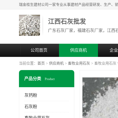
江西石灰批发
公司首页
供应商机
企业
当前位置：
首页
>
供应商机
>
畜牧业用石灰
> 畜牧业用石灰
产品分类
Product
灰钙粉
石灰粉
畜牧业用石灰