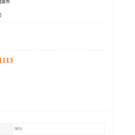
瑞金市
司
1113
90%