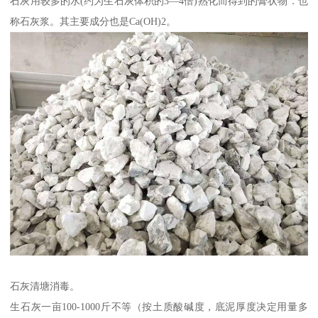
石灰用较多的水(约为生石灰体积的3—4倍)熟化而得到的膏状物．也
称石灰浆。其主要成分也是Ca(OH)2。
石灰清塘消毒。
生石灰一亩100-1000斤不等（按土质酸碱度，底泥厚度决定用量多