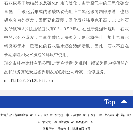
石灰依靠干燥结晶以及碳化作用而硬化，由于空气中的二氧化碳含
量低，且碳化后形成的碳酸钙硬壳阻止二氧化碳向内部渗透，也妨
碍水分向外蒸发，因而硬化缓慢，硬化后的强度也不高，1：3的石
灰砂浆28 d的抗压强度只有0.2～0.5 MPa。在处于潮湿环境时，石灰
中的水分不蒸发，二氧化碳也无法渗入，硬化将停止；加上氢氧化
钙微溶于水，已硬化的石灰遇水还会溶解溃散。因此，石灰不宜在
长期潮湿和受水浸泡的环境中使用。
瑞金市桂生建材有限公司以“客户满意”为准则，竭诚为用户提供的产
品和服务真诚欢迎各界朋友光临我公司考察、洽谈业务。
m.a1151227205.b2b168.com
Top
主营产品：福建重钙厂家 广东石灰厂家 灰钙粉厂家 石灰粉厂家 石灰石厂家 生石灰厂家 熟石灰厂
家 氧化钙厂家 重钙粉厂家 氢氧化钙厂家
版权所有：瑞金市桂生建材有限公司