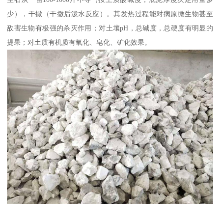
少），干撒（干撒后泼水反应）。其发热过程能对病原微生物甚至
敌害生物有极强的杀灭作用；对土壤pH，总碱度，总硬度有明显的
提果；对土质有机质有氧化、皂化、矿化效果。